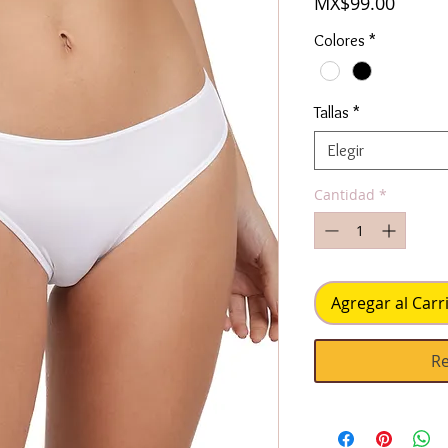
Precio
MX$99.00
Colores
*
Tallas
*
Elegir
Cantidad
*
Agregar al Carr
Re