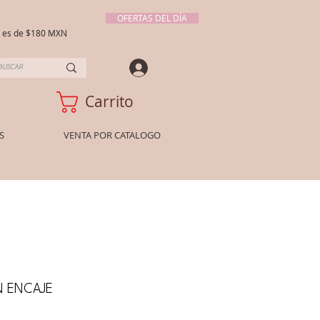
OFERTAS DEL DÍA
ío es de $180 MXN
Carrito
S
VENTA POR CATALOGO
N ENCAJE