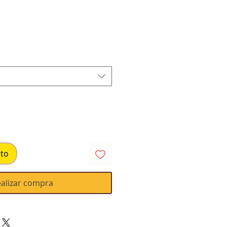
ito
alizar compra