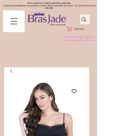
ENVIO GRATIS EN COMPRA MAYORES A $950 MXN
Compra mas de $500 pesos en productos y obtén 50% de descuento en el envío. El costo de envío es de
$180 MXN
Carrito
OFERTAS DEL DÍA