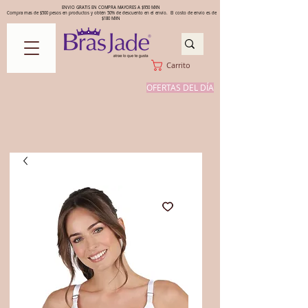
ENVIO GRATIS EN COMPRA MAYORES A $950 MXN
Compra mas de $500 pesos en productos y obtén 50% de descuento en el envío. El costo de envío es de
$180 MXN
Carrito
OFERTAS DEL DÍA