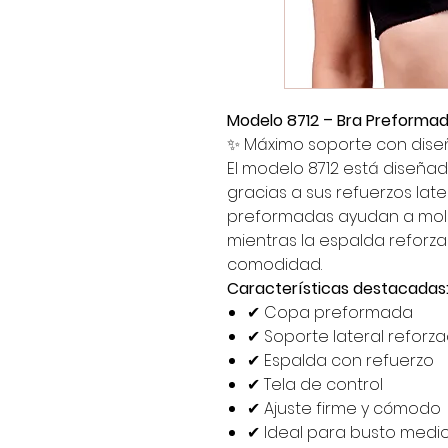
Modelo 8712 – Bra Preforma
✨
Máximo soporte con dise
El modelo 8712 está diseña
gracias a sus refuerzos late
preformadas ayudan a mold
mientras la espalda reforz
comodidad.
Características destacadas
✔
Copa preformada
✔
Soporte lateral reforz
✔
Espalda con refuerzo
✔
Tela de control
✔
Ajuste firme y cómodo
✔
Ideal para busto medi