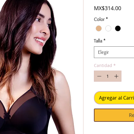
Prec
MX$314.00
Color
*
Talla
*
Elegir
Cantidad
*
Agregar al Carr
Re