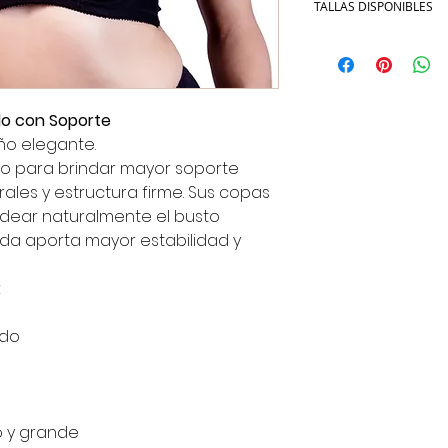
TALLAS DISPONIBLES
COPA
B
36
do con Soporte
C
36
ño elegante.
do para brindar mayor soporte
rales y estructura firme. Sus copas
ear naturalmente el busto
📦 ¡Tu pedido, en camin
12:00 PM y lo enviamos 
ada aporta mayor estabilidad y
📢 Stock limitado: Solo
¡No te quedes sin el tuy
:
El costo de envío es d
más:
🛍️ Compra mas de $500
ado
descuento en el envío.
🎉 Compra $950 MXN o m
completamente GRATIS
¡No dejes pasar esta opo
o y grande