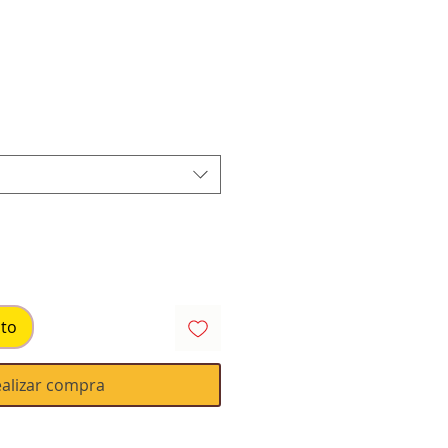
io
ito
alizar compra